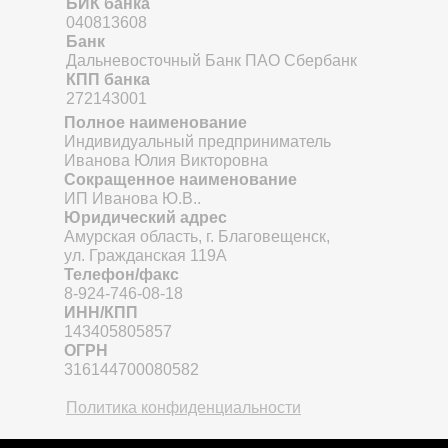
БИК банка
040813608
Банк
Дальневосточный Банк ПАО Сбербанк
КПП банка
272143001
Полное наименование
Индивидуальный предприниматель
Иванова Юлия Викторовна
Сокращенное наименование
ИП Иванова Ю.В..
Юридический адрес
Амурская область, г. Благовещенск,
ул. Гражданская 119А
Телефон/факс
8-924-746-08-18
ИНН/КПП
143405805857
ОГРН
316144700080582
Политика конфиденциальности